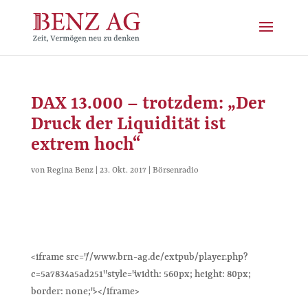
DAX 13.000 – trotzdem: „Der
Druck der Liquidität ist
extrem hoch“
von
Regina Benz
|
23. Okt. 2017
|
Börsenradio
<iframe src="//www.brn-ag.de/extpub/player.php?
c=5a7834a5ad251" style="width: 560px; height: 80px;
border: none;"></iframe>